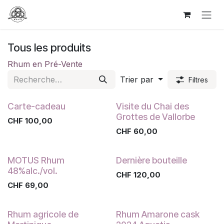
SE RENDRE AU CONTENU
Tous les produits
Rhum en Pré-Vente
Trier par
Filtres
Carte-cadeau
Visite du Chai des
Grottes de Vallorbe
CHF
100,00
CHF
60,00
MOTUS Rhum
Dernière bouteille
48%alc./vol.
CHF
120,00
CHF
69,00
Rhum agricole de
Rhum Amarone cask